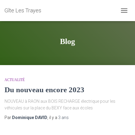
Gîte Les Trayes
DÉPLI
LA
NAVIG
Blog
ACTUALITÉ
Du nouveau encore 2023
NOUVEAU à RAON aux BOIS RECHARGE électrique pour les
véhicules sur la place du BEXY face aux écoles
Par
Dominique DAVID
, il y a
3 ans