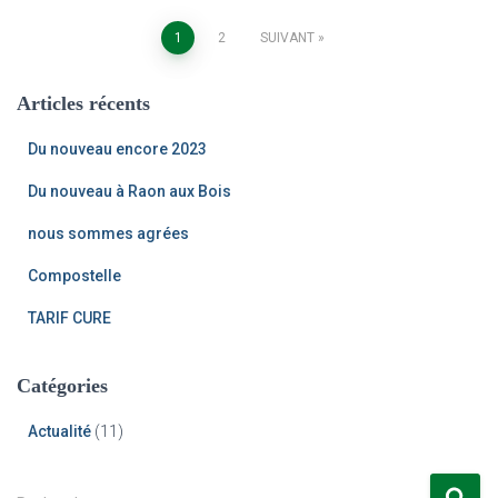
Navigation
1
2
SUIVANT
des
Articles récents
articles
Du nouveau encore 2023
Du nouveau à Raon aux Bois
nous sommes agrées
Compostelle
TARIF CURE
Catégories
Actualité
(11)
R