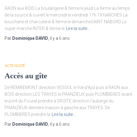
RAON aux BOIS La boulangerie & ferme le jeudi La ferme au temps
de la source & ouvert le mercredi le vendredi 17h 19 hARCHES La
boucherie et charcuterie & ferme le dimancheSAINT NABORD Le
super-marche INTER & ferme le
Lire la suite…
Par
Dominique DAVID
, il y a
6 ans
ACTUALITÉ
Accès au gîte
De REMIREMONT direction VESOUL le Val-d’Ajol puis à RAON aux
BOIS direction LES TRAYES le PRANZIEUX puis PLOMBIERES avant
le pont du Fouxel prendre à DROITE direction l’auberge du
PRANZIEUX dernière maison à gauche aux TRAYES. De
PLOMBIERES prendre la
Lire la suite…
Par
Dominique DAVID
, il y a
6 ans