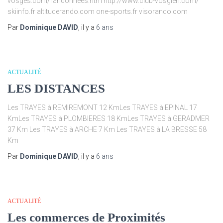
vosges.com/randonnees.htm http://www.club-vosgien.com/
skiinfo.fr altituderando.com one-sports.fr visorando.com
Par
Dominique DAVID
, il y a
6 ans
ACTUALITÉ
LES DISTANCES
Les TRAYES à REMIREMONT 12 KmLes TRAYES à EPINAL 17
KmLes TRAYES à PLOMBIERES 18 KmLes TRAYES à GERADMER
37 Km Les TRAYES à ARCHE 7 Km Les TRAYES à LA BRESSE 58
Km
Par
Dominique DAVID
, il y a
6 ans
ACTUALITÉ
Les commerces de Proximités