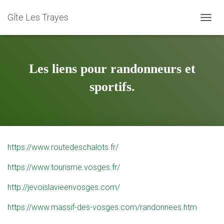
Gîte Les Trayes
D
É
P
L
I
Les liens pour randonneurs et
E
R
sportifs.
L
A
N
A
V
I
https://www.routedeschalots.fr/
G
A
https://www.tourisme.vosges.fr/
T
I
http://jevoislavieenvosges.com/
O
N
https://www.massif-des-vosges.com/randonnees.htm